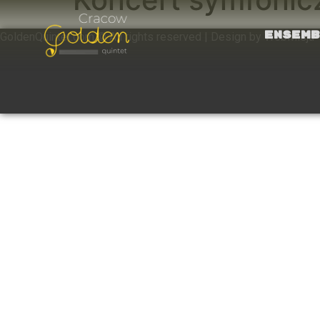
Ensemb
GoldenQuintet.com © All rights reserved | Design by WebMisja