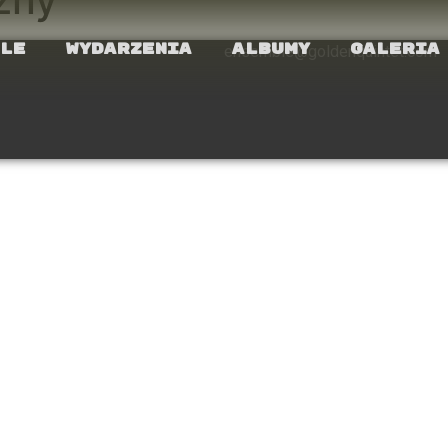
le
Wydarzenia
Albumy
Galeria
ensemble@goldenquintet.com