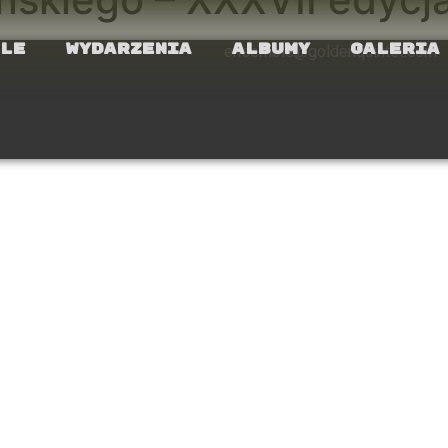
le
Wydarzenia
Albumy
Galeria
ensemble@goldenquintet.com