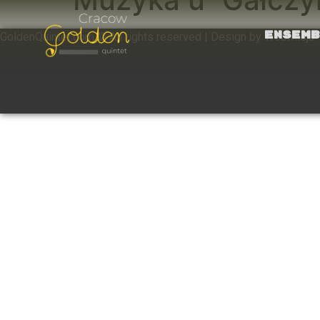
Ensemb
GoldenQuintet.com © All rights reserved | Design by WebMisja