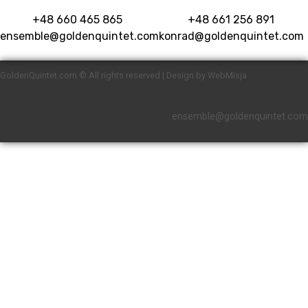
+48 660 465 865
+48 661 256 891
ensemble@goldenquintet.com
konrad@goldenquintet.com
GoldenQuintet.com © All rights reserved | Design by WebMisja
ensemble@goldenquintet.com